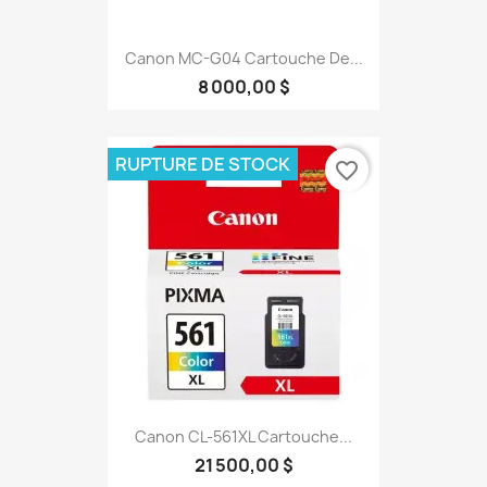
Canon MC-G04 Cartouche De...
8 000,00 $
RUPTURE DE STOCK
favorite_border
Canon CL-561XL Cartouche...
21 500,00 $