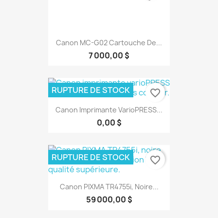
Canon MC-G02 Cartouche De...
7 000,00 $
RUPTURE DE STOCK
favorite_border
Canon Imprimante VarioPRESS...
0,00 $
RUPTURE DE STOCK
favorite_border
Canon PIXMA TR4755i, Noire...
59 000,00 $