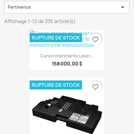

Pertinence
Affichage 1-12 de 335 article(s)
RUPTURE DE STOCK
favorite_border
Canon Imprimante Laser...
158 000,00 $
RUPTURE DE STOCK
favorite_border