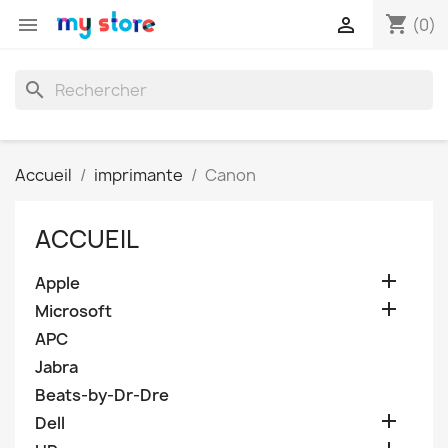
shopping_cart


(0)
search
Accueil
imprimante
Canon
ACCUEIL

Apple

Microsoft
APC
Jabra
Beats-by-Dr-Dre

Dell