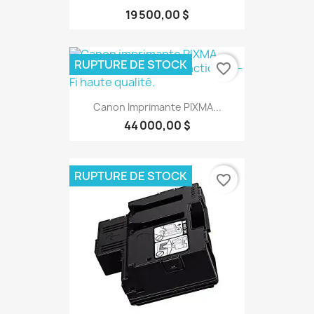
19 500,00 $
RUPTURE DE STOCK
favorite_border
Canon Imprimante PIXMA...
44 000,00 $
RUPTURE DE STOCK
favorite_border