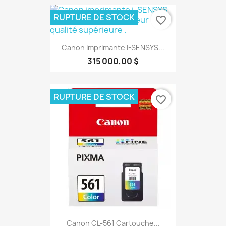
RUPTURE DE STOCK
favorite_border
Canon Imprimante I-SENSYS...
315 000,00 $
RUPTURE DE STOCK
favorite_border
Canon CL-561 Cartouche...