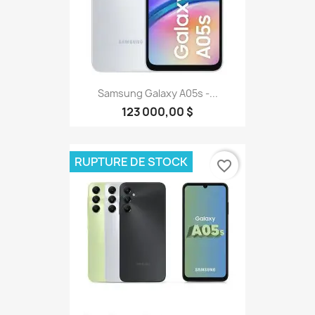
Samsung Galaxy A05s -...
123 000,00 $
RUPTURE DE STOCK
favorite_border