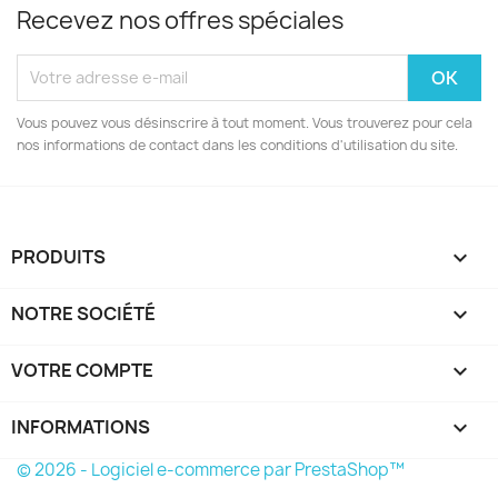
Recevez nos offres spéciales
Vous pouvez vous désinscrire à tout moment. Vous trouverez pour cela
nos informations de contact dans les conditions d'utilisation du site.
PRODUITS

NOTRE SOCIÉTÉ

VOTRE COMPTE

INFORMATIONS
keyboard_arrow_down
© 2026 - Logiciel e-commerce par PrestaShop™