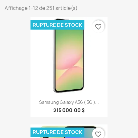
Affichage 1-12 de 251 article(s)
RUPTURE DE STOCK
favorite_border
Samsung Galaxy A56 ( 5G )...
215 000,00 $
RUPTURE DE STOCK
favorite_border