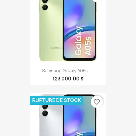
Samsung Galaxy A05s -...
123 000,00 $
RUPTURE DE STOCK
favorite_border