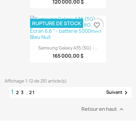
120 000,00 $
RUPTURE DE STOCK
favorite_border
Samsung Galaxy A35 (5G) -...
165 000,00 $
Affichage 1-12 de 251 article(s)
1

Suivant
2
3
…
21
Retour en haut
