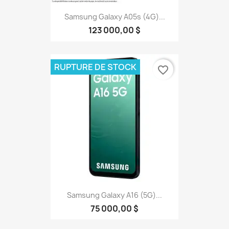
Samsung Galaxy A05s (4G)...
123 000,00 $
RUPTURE DE STOCK
favorite_border
Samsung Galaxy A16 (5G)...
75 000,00 $