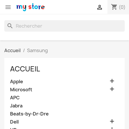
shopping_cart


(0)
search
Accueil
Samsung
ACCUEIL

Apple

Microsoft
APC
Jabra
Beats-by-Dr-Dre

Dell