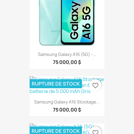
Samsung Galaxy A16 (5G) -...
75 000,00 $
RUPTURE DE STOCK
favorite_border
Samsung Galaxy A16 Stockage...
75 000,00 $
RUPTURE DE STOCK
favorite_border