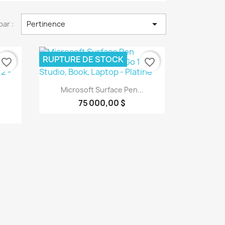

par :
Pertinence
RUPTURE DE STOCK
favorite_border
favorite_border
Aperçu rapide

Microsoft Surface Pen...
75 000,00 $