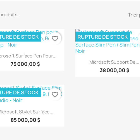
4 produits.
Trier 
TURE DE STOCK
RUPTURE DE STOCK
favorite_border
Aperçu rapide

crosoft Surface Pen Pour...
Aperçu rapide

Microsoft Support De...
75 000,00 $
38 000,00 $
TURE DE STOCK
favorite_border
Aperçu rapide

icrosoft Stylet Surface...
85 000,00 $