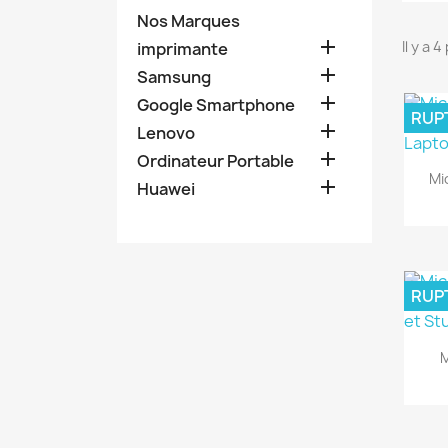
Nos Marques

Il y a 
imprimante

Samsung

Google Smartphone
RUP

Lenovo

Ordinateur Portable
Mi

Huawei
RUP
M