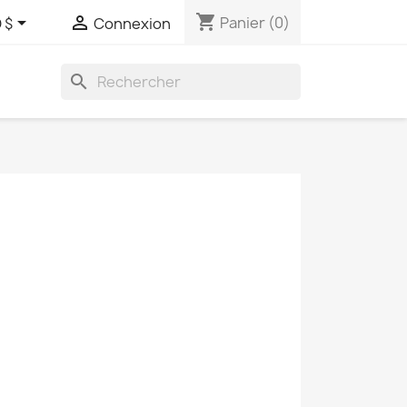
shopping_cart


Panier
(0)
 $
Connexion
search